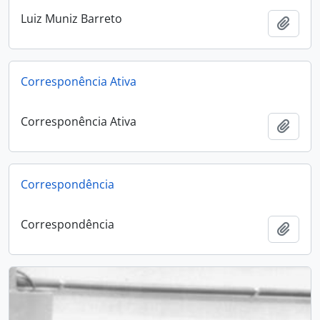
Luiz Muniz Barreto
Add t
Corresponência Ativa
Corresponência Ativa
Add t
Correspondência
Correspondência
Add t