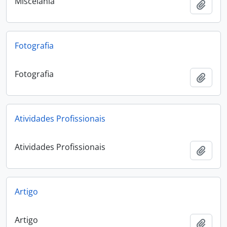
Miscelânia
Add t
Fotografia
Fotografia
Add t
Atividades Profissionais
Atividades Profissionais
Add t
Artigo
Artigo
Add t