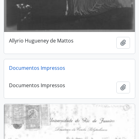
Allyrio Hugueney de Mattos
Add t
Documentos Impressos
Documentos Impressos
Add t