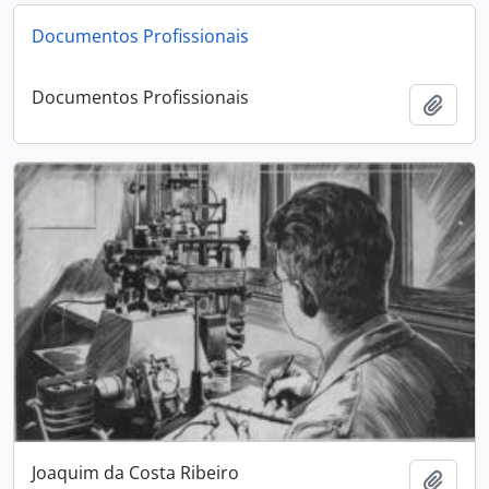
Documentos Profissionais
Documentos Profissionais
Add t
Joaquim da Costa Ribeiro
Add t