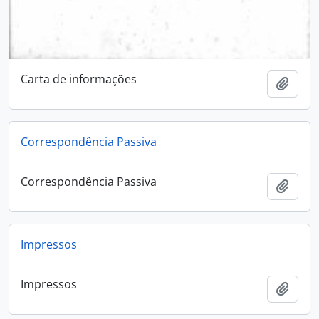
Carta de informações
Add t
Correspondência Passiva
Correspondência Passiva
Add t
Impressos
Impressos
Add t