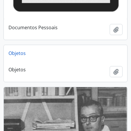
Documentos Pessoais
Add t
Objetos
Objetos
Add t