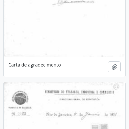
Carta de agradecimento
Add t