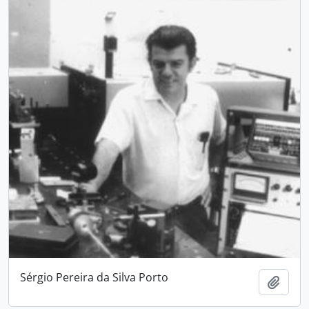
Sérgio Pereira da Silva Porto
Add t