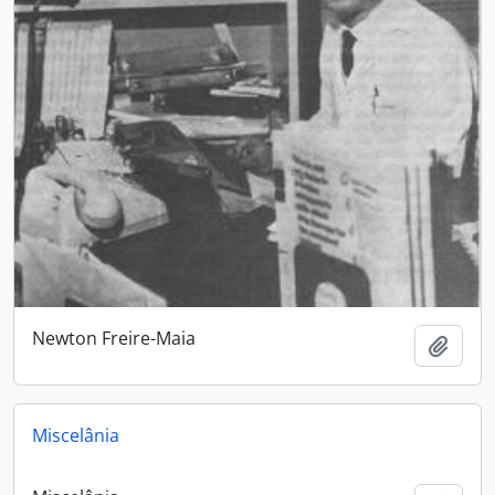
Newton Freire-Maia
Add t
Miscelânia