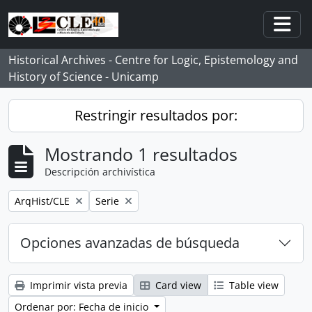
Skip to main content
Togg
Historical Archives - Centre for Logic, Epistemology and
History of Science - Unicamp
Restringir resultados por:
Mostrando 1 resultados
Descripción archivística
Remove filter:
Remove filter:
ArqHist/CLE
Serie
Opciones avanzadas de búsqueda
Imprimir vista previa
Card view
Table view
Ordenar por: Fecha de inicio