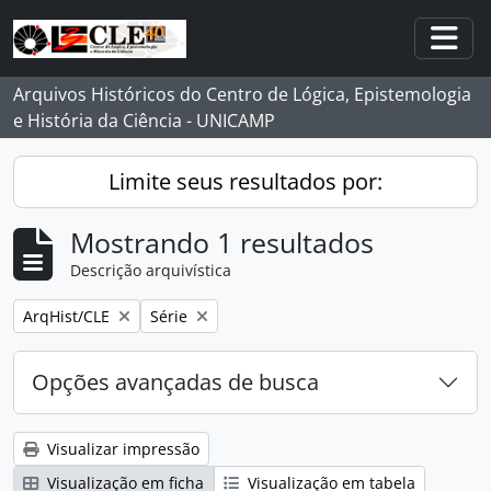
Skip to main content
Togg
Arquivos Históricos do Centro de Lógica, Epistemologia
e História da Ciência - UNICAMP
Limite seus resultados por:
Mostrando 1 resultados
Descrição arquivística
Remover filtro:
Remover filtro:
ArqHist/CLE
Série
Opções avançadas de busca
Visualizar impressão
Visualização em ficha
Visualização em tabela