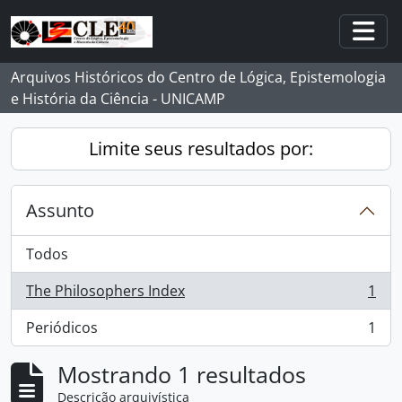
Skip to main content
Togg
Arquivos Históricos do Centro de Lógica, Epistemologia
e História da Ciência - UNICAMP
Limite seus resultados por:
Assunto
Todos
The Philosophers Index
1
, 1 resultados
Periódicos
1
, 1 resultados
Mostrando 1 resultados
Descrição arquivística