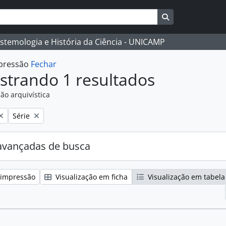
Busque na págin
istemologia e História da Ciência - UNICAMP
mpressão
Fechar
strando 1 resultados
ão arquivística
:
Remover filtro:
Série
avançadas de busca
 impressão
Visualização em ficha
Visualização em tabela