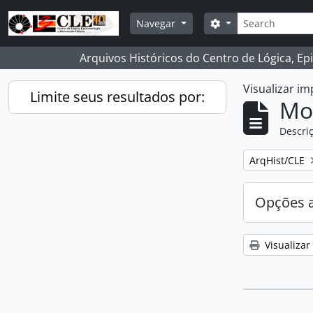
Skip to main content
Buscar
Opções de busca
Navegar
Arquivos Históricos do Centro de Lógica, Ep
Visualizar i
Limite seus resultados por:
Mo
Descriç
Remover filtro
ArqHist/CLE
Opções 
Visualizar