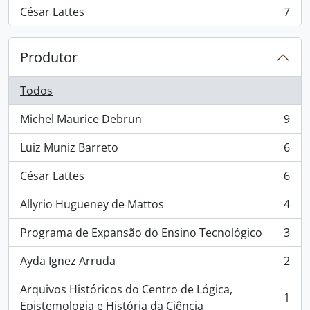
César Lattes
7
, 7 resultados
Produtor
Todos
Michel Maurice Debrun
9
, 9 resultados
Luiz Muniz Barreto
6
, 6 resultados
César Lattes
6
, 6 resultados
Allyrio Hugueney de Mattos
4
, 4 resultados
Programa de Expansão do Ensino Tecnológico
3
, 3 resultados
Ayda Ignez Arruda
2
, 2 resultados
Arquivos Históricos do Centro de Lógica,
1
, 1 resultados
Epistemologia e História da Ciência