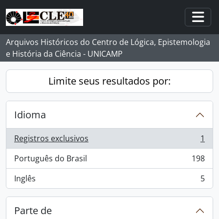
Skip to main content
Togg
Arquivos Históricos do Centro de Lógica, Epistemologia
e História da Ciência - UNICAMP
Limite seus resultados por:
Idioma
Registros exclusivos
1
, 1 resultados
Português do Brasil
198
, 198 resultados
Inglês
5
, 5 resultados
Parte de