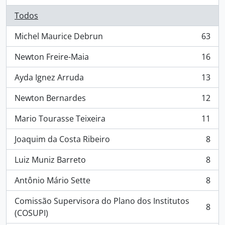
Todos
Michel Maurice Debrun
63
, 63 resultados
Newton Freire-Maia
16
, 16 resultados
Ayda Ignez Arruda
13
, 13 resultados
Newton Bernardes
12
, 12 resultados
Mario Tourasse Teixeira
11
, 11 resultados
Joaquim da Costa Ribeiro
8
, 8 resultados
Luiz Muniz Barreto
8
, 8 resultados
Antônio Mário Sette
8
, 8 resultados
Comissão Supervisora do Plano dos Institutos
8
, 8 resultados
(COSUPI)