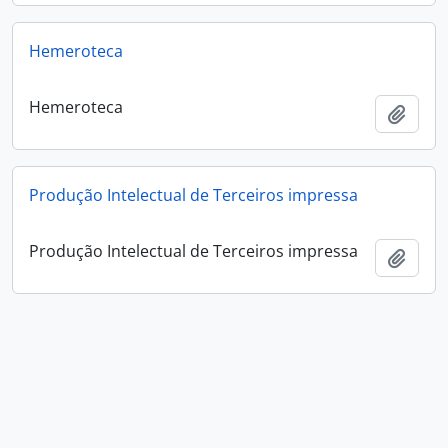
Hemeroteca
Hemeroteca
Adici
Produção Intelectual de Terceiros impressa
Produção Intelectual de Terceiros impressa
Adici
Documentos Pessoais
Documentos Pessoais
Adici