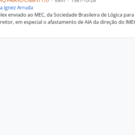
RQ FAIA-IU-CNM-IT170
·
Item
·
1981-10-26
a Ignez Arruda
elex enviado ao MEC, da Sociedade Brasileira de Lógica pa
 reitor, em especial o afastamento de AIA da direção do IME