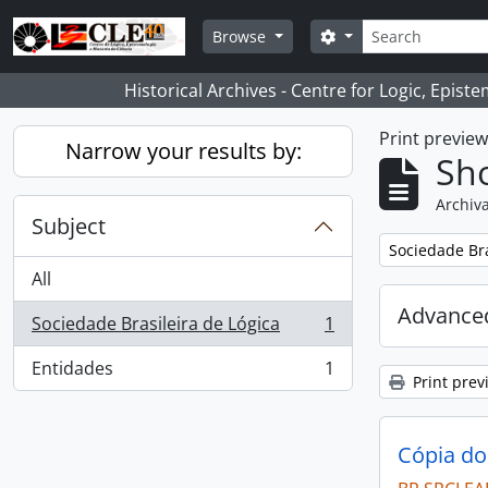
Skip to main content
Search
Search options
Browse
Historical Archives - Centre for Logic, Epis
Print previe
Narrow your results by:
Sho
Archiva
Subject
Remove filter:
Sociedade Bra
All
Advanced
Sociedade Brasileira de Lógica
1
, 1 results
Entidades
1
, 1 results
Print prev
Cópia do