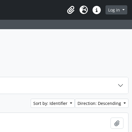
 page
Log in
Clipboard
Language
Quick links
Sort by: Identifier
Direction: Descending
Add t