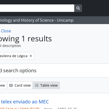
Search in browse
temology and History of Science - Unicamp
w
Close
wing 1 results
l description
sileira de Lógica
 search options
iew
Card view
Table view
 telex enviado ao MEC