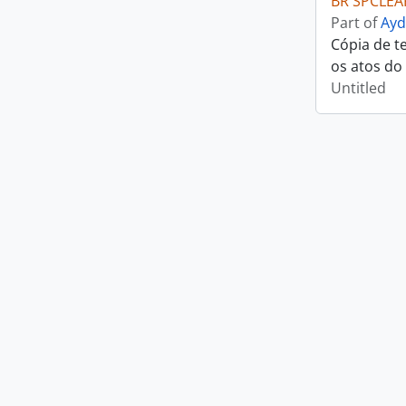
BR SPCLEA
Part of
Ayd
Cópia de t
os atos do
Untitled