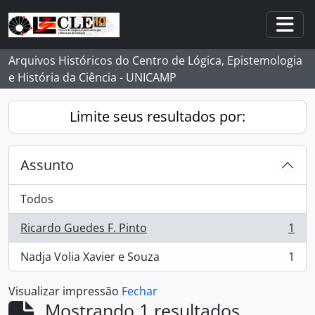
Skip to main content
Togg
Arquivos Históricos do Centro de Lógica, Epistemologia
e História da Ciência - UNICAMP
Limite seus resultados por:
Assunto
Todos
Ricardo Guedes F. Pinto
1
, 1 resultados
Nadja Volia Xavier e Souza
1
, 1 resultados
Visualizar impressão
Fechar
Mostrando 1 resultados