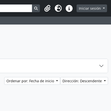
Search in browse page
Iniciar sesión
Clipboard
Idioma
Enlaces rápidos
Ordenar por: Fecha de inicio
Dirección: Descendente