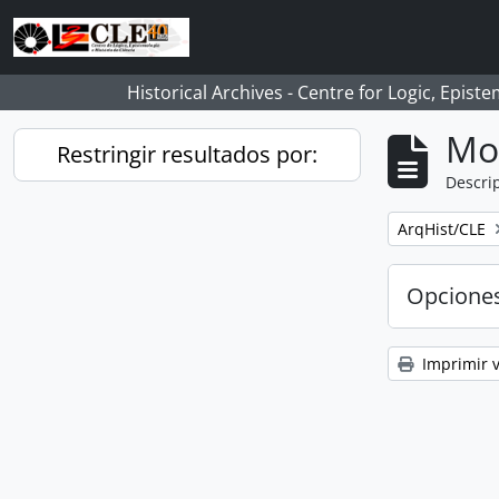
Skip to main content
Historical Archives - Centre for Logic, Epis
Mo
Restringir resultados por:
Descrip
Remove filter:
ArqHist/CLE
Opcione
Imprimir v