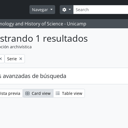
Búsqueda
Search options
Navegar
temology and History of Science - Unicamp
strando 1 resultados
ción archivística
Remove filter:
Serie
s avanzadas de búsqueda
ista previa
Card view
Table view