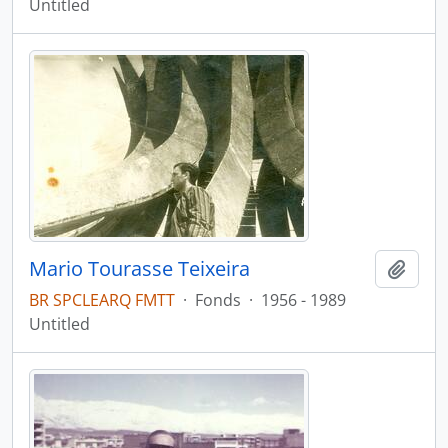
Untitled
Mario Tourasse Teixeira
Add t
BR SPCLEARQ FMTT
·
Fonds
·
1956 - 1989
Untitled