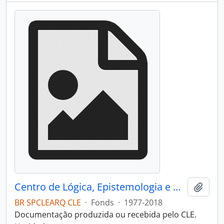
Centro de Lógica, Epistemologia e História da Ciência
Add t
BR SPCLEARQ CLE
·
Fonds
·
1977-2018
Documentação produzida ou recebida pelo CLE.