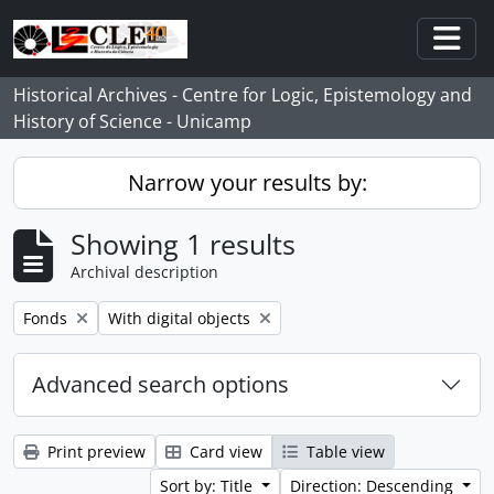
Skip to main content
Togg
Historical Archives - Centre for Logic, Epistemology and
History of Science - Unicamp
Narrow your results by:
Showing 1 results
Archival description
Remove filter:
Remove filter:
Fonds
With digital objects
Advanced search options
Print preview
Card view
Table view
Sort by: Title
Direction: Descending