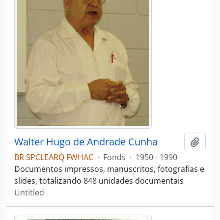
Walter Hugo de Andrade Cunha
Add t
BR SPCLEARQ FWHAC
·
Fonds
·
1950 - 1990
Documentos impressos, manuscritos, fotografias e
slides, totalizando 848 unidades documentais
Untitled