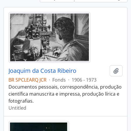
Joaquim da Costa Ribeiro
Add t
BR SPCLEARQ JCR
·
Fonds
·
1906 - 1973
Documentos pessoais, correspondência, produção
científica manuscrita e impressa, produção lírica e
fotografias.
Untitled