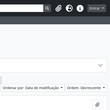
Busque na página de navegação
Entrar
Clipboard
Idioma
Atalhos
Ordenar por: Data de modificação
Ordem: Decrescente
Adici