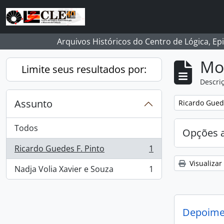
Skip to main content
Arquivos Históricos do Centro de Lógica, Ep
Mo
Limite seus resultados por:
Descriç
Assunto
Remover filtro
Ricardo Guede
Todos
Opções 
Ricardo Guedes F. Pinto
1
, 1 resultados
Visualizar
Nadja Volia Xavier e Souza
1
, 1 resultados
Depoimen