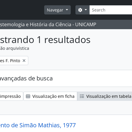
Buscar
Opções de busca
Navegar
istemologia e História da Ciência - UNICAMP
strando 1 resultados
ão arquivística
:
s F. Pinto
avançadas de busca
 impressão
Visualização em ficha
Visualização em tabela
to de Simão Mathias, 1977