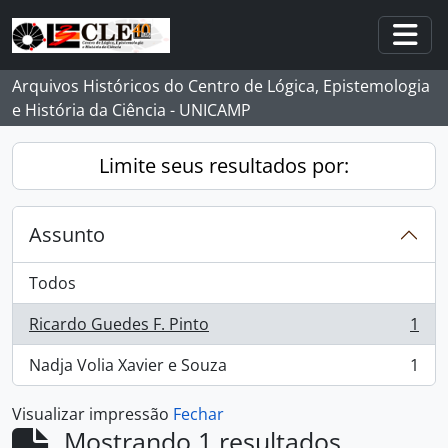
Skip to main content
Togg
Arquivos Históricos do Centro de Lógica, Epistemologia
e História da Ciência - UNICAMP
Limite seus resultados por:
Assunto
Todos
Ricardo Guedes F. Pinto
1
, 1 resultados
Nadja Volia Xavier e Souza
1
, 1 resultados
Visualizar impressão
Fechar
Mostrando 1 resultados