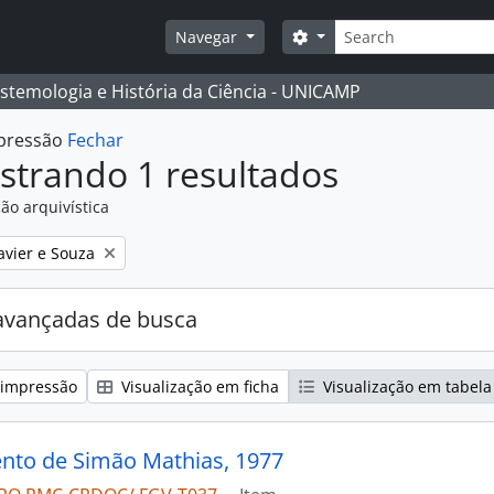
Buscar
Opções de busca
Navegar
istemologia e História da Ciência - UNICAMP
mpressão
Fechar
strando 1 resultados
ão arquivística
:
avier e Souza
avançadas de busca
 impressão
Visualização em ficha
Visualização em tabela
to de Simão Mathias, 1977