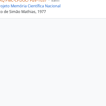
RQ PMC-CPDOC/ FGV-T037
·
Item
rojeto Memória Científica Nacional
o de Simão Mathias, 1977