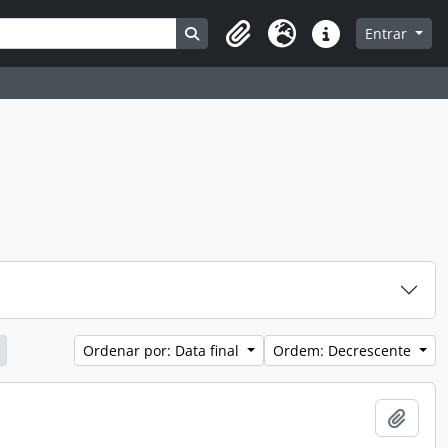
Busque na página de navegação
Entrar
Clipboard
Idioma
Atalhos
Ordenar por: Data final
Ordem: Decrescente
Adici