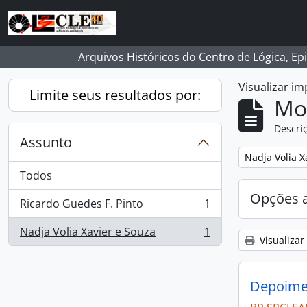
Skip to main content
Arquivos Históricos do Centro de Lógica, Ep
Visualizar i
Limite seus resultados por:
Mo
Descriç
Assunto
Remover filtro
Nadja Volia X
Todos
Opções 
Ricardo Guedes F. Pinto
1
, 1 resultados
Nadja Volia Xavier e Souza
1
, 1 resultados
Visualizar
Depoimen