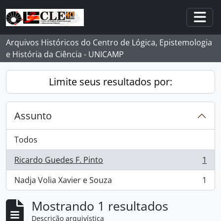
Skip to main content
Togg
Arquivos Históricos do Centro de Lógica, Epistemologia
e História da Ciência - UNICAMP
Limite seus resultados por:
Assunto
Todos
Ricardo Guedes F. Pinto
1
, 1 resultados
Nadja Volia Xavier e Souza
1
, 1 resultados
Mostrando 1 resultados
Descrição arquivística