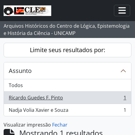
Skip to main content
Togg
Arquivos Históricos do Centro de Lógica, Epistemologia
e História da Ciência - UNICAMP
Limite seus resultados por:
Assunto
Todos
Ricardo Guedes F. Pinto
1
, 1 resultados
Nadja Volia Xavier e Souza
1
, 1 resultados
Visualizar impressão
Fechar
Mostrando 1 resultados