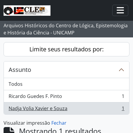
Skip to main content
Togg
Arquivos Históricos do Centro de Lógica, Epistemologia
e História da Ciência - UNICAMP
Limite seus resultados por:
Assunto
Todos
Ricardo Guedes F. Pinto
1
, 1 resultados
Nadja Volia Xavier e Souza
1
, 1 resultados
Visualizar impressão
Fechar
Mostrando 1 resultados