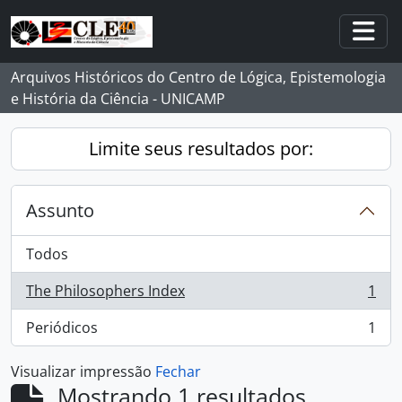
Skip to main content
Togg
Arquivos Históricos do Centro de Lógica, Epistemologia
e História da Ciência - UNICAMP
Limite seus resultados por:
Assunto
Todos
The Philosophers Index
1
, 1 resultados
Periódicos
1
, 1 resultados
Visualizar impressão
Fechar
Mostrando 1 resultados