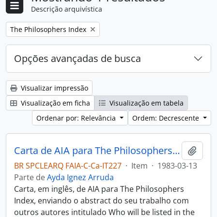
Descrição arquivística
Remover filtro:
The Philosophers Index
Opções avançadas de busca
Visualizar impressão
Visualização em ficha
Visualização em tabela
Ordenar por: Relevância
Ordem: Decrescente
Carta de AIA para The Philosophers Index
Adici
BR SPCLEARQ FAIA-C-Ca-IT227
·
Item
·
1983-03-13
Parte de
Ayda Ignez Arruda
Carta, em inglês, de AIA para The Philosophers
Index, enviando o abstract do seu trabalho com
outros autores intitulado Who will be listed in the