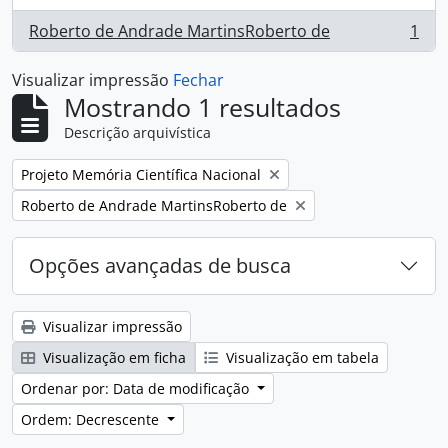
Roberto de Andrade MartinsRoberto de
1
, 1 resultados
Visualizar impressão
Fechar
Mostrando 1 resultados
Descrição arquivística
Remover filtro:
Projeto Memória Científica Nacional
Remover filtro:
Roberto de Andrade MartinsRoberto de
Opções avançadas de busca
Visualizar impressão
Visualização em ficha
Visualização em tabela
Ordenar por: Data de modificação
Ordem: Decrescente