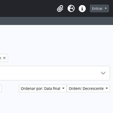
a de navegação
Entrar
Clipboard
Idioma
Atalhos
e
Ordenar por: Data final
Ordem: Decrescente