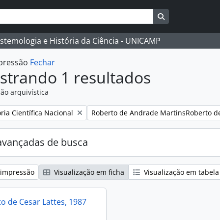
Busque na págin
istemologia e História da Ciência - UNICAMP
mpressão
Fechar
strando 1 resultados
ão arquivística
:
Remover filtro:
ia Científica Nacional
Roberto de Andrade MartinsRoberto d
avançadas de busca
 impressão
Visualização em ficha
Visualização em tabela
 de Cesar Lattes, 1987