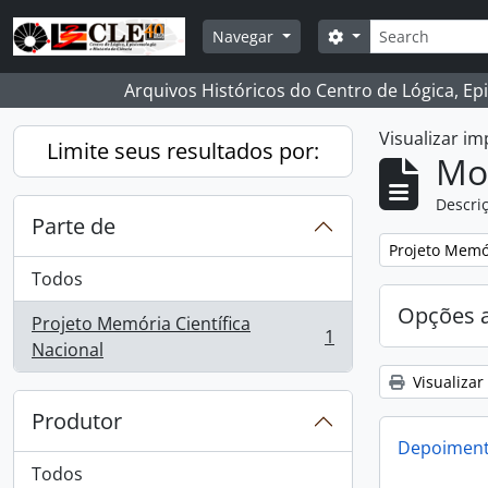
Skip to main content
Buscar
Opções de busca
Navegar
Arquivos Históricos do Centro de Lógica, Ep
Visualizar i
Limite seus resultados por:
Mo
Descriç
Parte de
Remover filtro
Projeto Memór
Todos
Opções 
Projeto Memória Científica
1
, 1 resultados
Nacional
Visualizar
Produtor
Depoimento
Todos