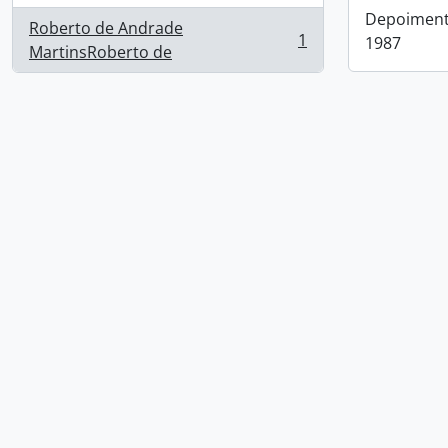
Depoimento
Roberto de Andrade
1
1987
, 1 resultados
MartinsRoberto de