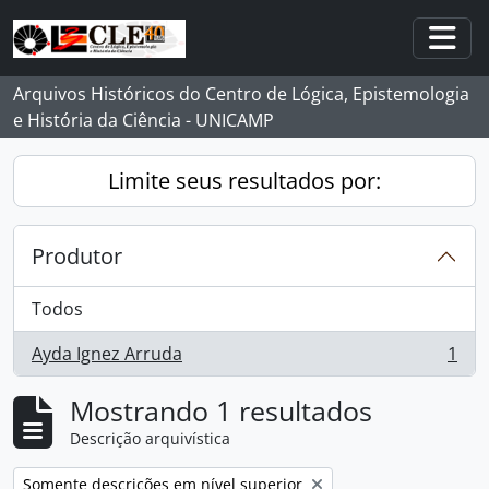
Skip to main content
Togg
Arquivos Históricos do Centro de Lógica, Epistemologia
e História da Ciência - UNICAMP
Limite seus resultados por:
Produtor
Todos
Ayda Ignez Arruda
1
, 1 resultados
Mostrando 1 resultados
Descrição arquivística
Remover filtro:
Somente descrições em nível superior