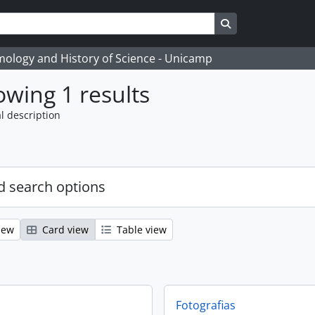
Search in browse
temology and History of Science - Unicamp
wing 1 results
l description
 search options
iew
Card view
Table view
Fotografias