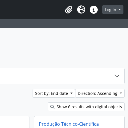
 page
Log in
Clipboard
Language
Quick links
Sort by: End date
Direction: Ascending
Show 6 results with digital objects
Produção Técnico-Científica