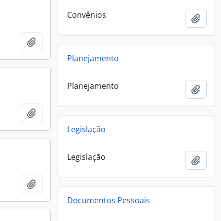
Convênios
Add t
Add to clipboard
Planejamento
Planejamento
Add t
Add to clipboard
Legislação
Legislação
Add t
Add to clipboard
Documentos Pessoais