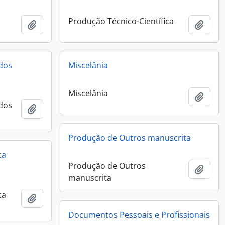
Produção Técnico-Científica
Add to clipboard
Add t
udos
Miscelânia
Miscelânia
Add t
udos
Add to clipboard
Produção de Outros manuscrita
ca
Produção de Outros
Add t
manuscrita
ca
Add to clipboard
Documentos Pessoais e Profissionais