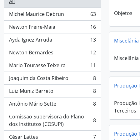
All
Objetos
Michel Maurice Debrun
63
, 63 results
Newton Freire-Maia
16
, 16 results
Ayda Ignez Arruda
13
Miscelânia
, 13 results
Newton Bernardes
12
, 12 results
Miscelânia
Mario Tourasse Teixeira
11
, 11 results
Joaquim da Costa Ribeiro
8
, 8 results
Produção I
Luiz Muniz Barreto
8
, 8 results
Produção I
Antônio Mário Sette
8
, 8 results
Terceiros
Comissão Supervisora do Plano
8
, 8 results
dos Institutos (COSUPI)
Produção T
César Lattes
7