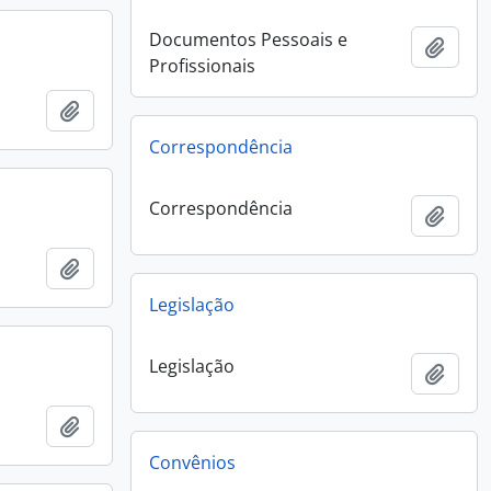
Documentos Pessoais e
Add t
Profissionais
Add to clipboard
Correspondência
Correspondência
Add t
Add to clipboard
Legislação
Legislação
Add t
Add to clipboard
Convênios