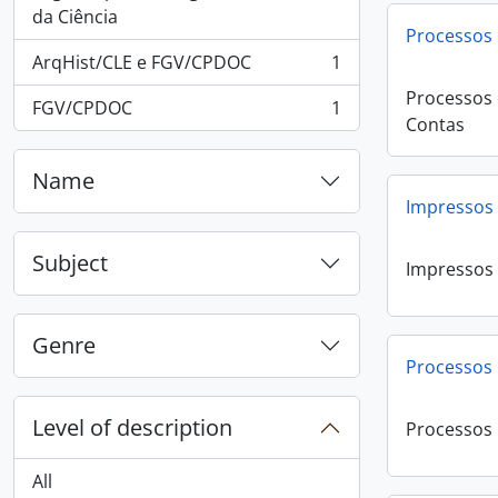
, 1 results
da Ciência
Processos 
ArqHist/CLE e FGV/CPDOC
1
, 1 results
Processos 
FGV/CPDOC
1
, 1 results
Contas
Name
Impressos
Subject
Impressos
Genre
Processos
Level of description
Processos
All