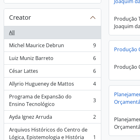
, 7 results
Joaquim da
Creator
Produção T
Joaquim da
All
Michel Maurice Debrun
9
, 9 results
Produção C
Luiz Muniz Barreto
6
, 6 results
Produção C
César Lattes
6
, 6 results
Allyrio Hugueney de Mattos
4
, 4 results
Planejamen
Programa de Expansão do
3
Orçamentá
, 3 results
Ensino Tecnológico
Ayda Ignez Arruda
2
Planejamen
, 2 results
Orçamentá
Arquivos Históricos do Centro de
Lógica, Epistemologia e História
1