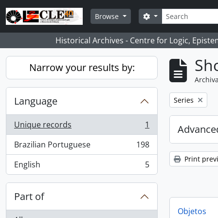
Skip to main content
Search
Search options
Browse
Historical Archives - Centre for Logic, Epis
Sho
Narrow your results by:
Archiva
Language
Remove filter:
Series
Unique records
1
Advanced
, 1 results
Brazilian Portuguese
198
, 198 results
Print prev
English
5
, 5 results
Part of
Objetos