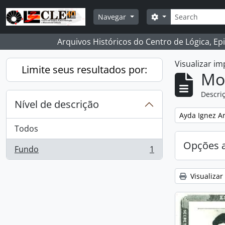
Skip to main content
Buscar
Opções de busca
Navegar
Arquivos Históricos do Centro de Lógica, Ep
Visualizar i
Limite seus resultados por:
Mo
Descriç
Nível de descrição
Remover filtro
Ayda Ignez A
Todos
Opções 
Fundo
1
, 1 resultados
Visualizar