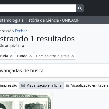
Busque na págin
istemologia e História da Ciência - UNICAMP
mpressão
Fechar
strando 1 resultados
ão arquivística
:
Remover filtro:
Remover filtro:
rruda
Fundo
Com objetos digitais
avançadas de busca
 impressão
Visualização em ficha
Visualização em tabela