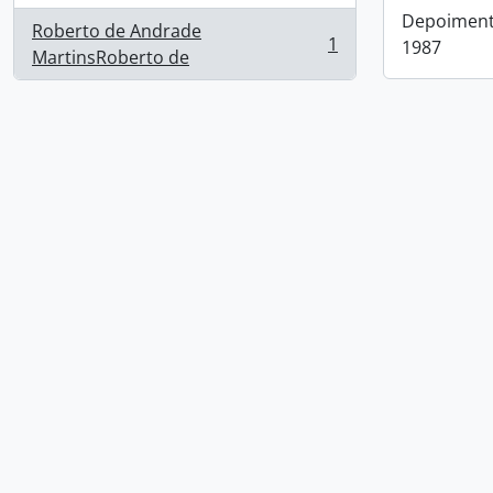
Depoimento
Roberto de Andrade
1
1987
, 1 resultados
MartinsRoberto de