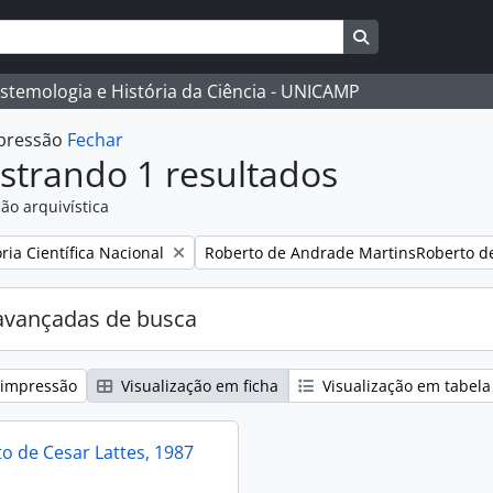
Busque na págin
istemologia e História da Ciência - UNICAMP
mpressão
Fechar
strando 1 resultados
ão arquivística
:
Remover filtro:
ia Científica Nacional
Roberto de Andrade MartinsRoberto d
avançadas de busca
 impressão
Visualização em ficha
Visualização em tabela
 de Cesar Lattes, 1987