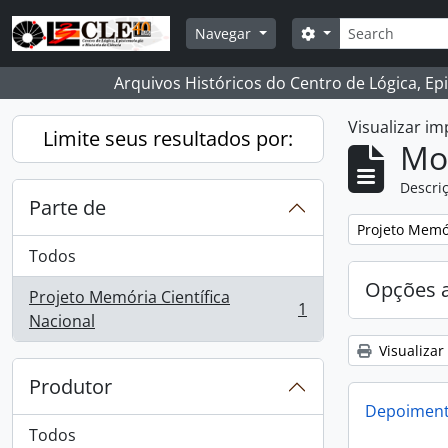
Skip to main content
Buscar
Opções de busca
Navegar
Arquivos Históricos do Centro de Lógica, Ep
Visualizar i
Limite seus resultados por:
Mo
Descriç
Parte de
Remover filtro
Projeto Memór
Todos
Opções 
Projeto Memória Científica
1
, 1 resultados
Nacional
Visualizar
Produtor
Depoimento
Todos