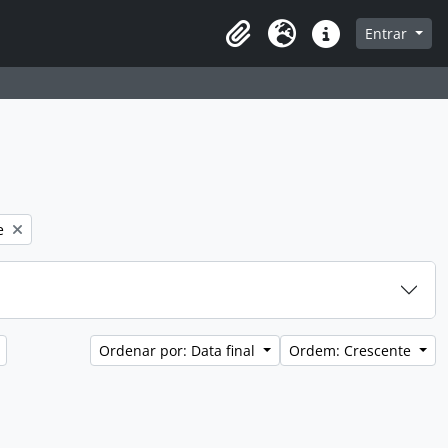
a de navegação
Entrar
Clipboard
Idioma
Atalhos
e
Ordenar por: Data final
Ordem: Crescente