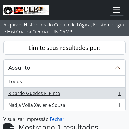
Skip to main content
Togg
Arquivos Históricos do Centro de Lógica, Epistemologia
e História da Ciência - UNICAMP
Limite seus resultados por:
Assunto
Todos
Ricardo Guedes F. Pinto
1
, 1 resultados
Nadja Volia Xavier e Souza
1
, 1 resultados
Visualizar impressão
Fechar
Mostrando 1 resultados