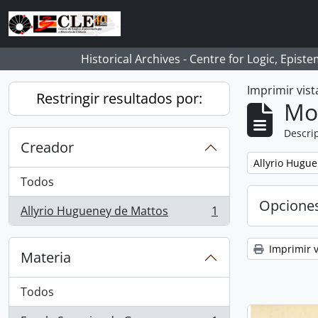
Skip to main content
Historical Archives - Centre for Logic, Epis
Imprimir vist
Restringir resultados por:
Mo
Descrip
Creador
Remove filter:
Allyrio Hugu
Todos
Opcione
Allyrio Hugueney de Mattos
1
, 1 resultados
Imprimir v
Materia
Todos