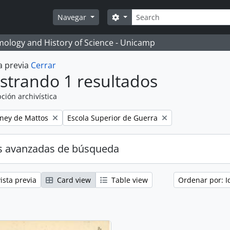
Búsqueda
Search options
Navegar
temology and History of Science - Unicamp
a previa
Cerrar
strando 1 resultados
ción archivística
Remove filter:
eney de Mattos
Escola Superior de Guerra
s avanzadas de búsqueda
ista previa
Card view
Table view
Ordenar por: I