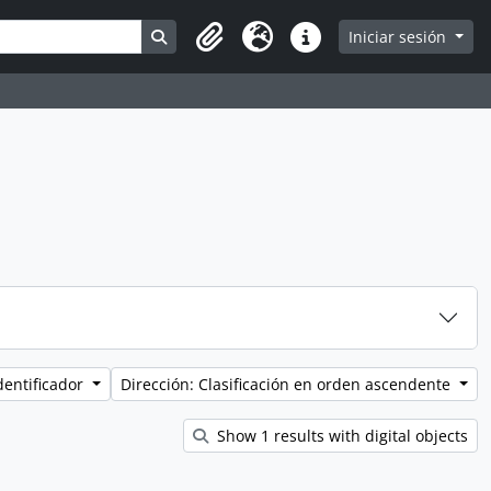
Search in browse page
Iniciar sesión
Clipboard
Idioma
Enlaces rápidos
dentificador
Dirección: Clasificación en orden ascendente
Show 1 results with digital objects