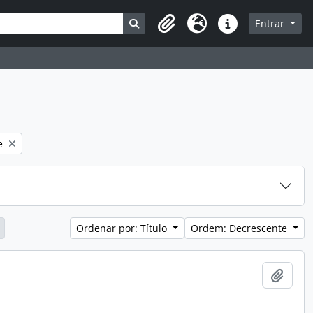
Busque na página de navegação
Entrar
Clipboard
Idioma
Atalhos
e
Ordenar por: Título
Ordem: Decrescente
Adici