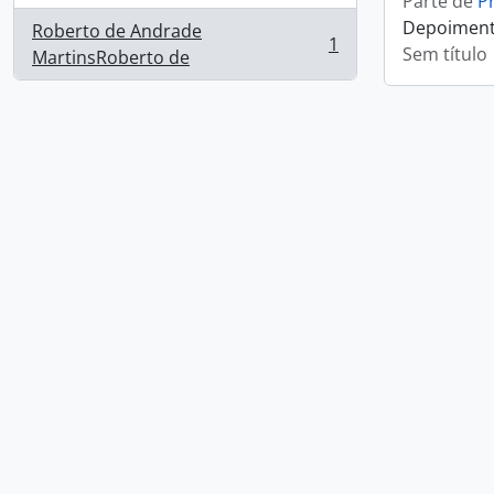
Parte de
P
Depoimento
Roberto de Andrade
1
Sem título
, 1 resultados
MartinsRoberto de