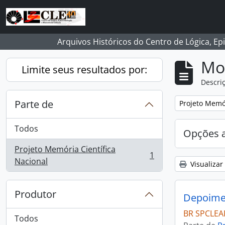
Skip to main content
Arquivos Históricos do Centro de Lógica, Ep
Mo
Limite seus resultados por:
Descriç
Parte de
Remover filtro
Projeto Memór
Todos
Opções 
Projeto Memória Científica
1
, 1 resultados
Nacional
Visualizar
Produtor
Depoimen
BR SPCLEA
Todos