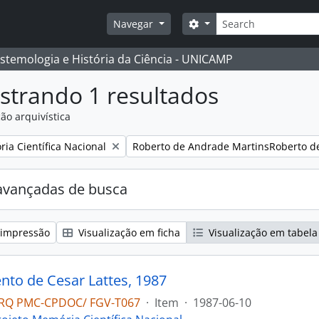
Buscar
Opções de busca
Navegar
istemologia e História da Ciência - UNICAMP
strando 1 resultados
ão arquivística
:
Remover filtro:
ia Científica Nacional
Roberto de Andrade MartinsRoberto d
avançadas de busca
 impressão
Visualização em ficha
Visualização em tabela
to de Cesar Lattes, 1987
RQ PMC-CPDOC/ FGV-T067
·
Item
·
1987-06-10