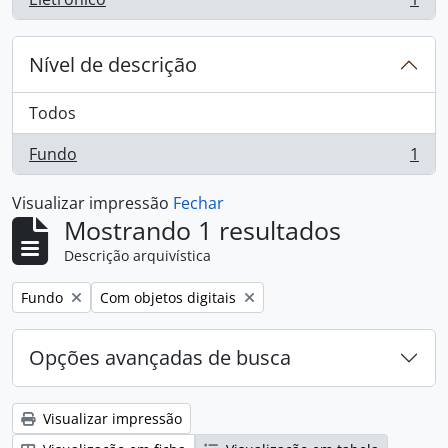
, 1 resultados
Nível de descrição
Todos
Fundo
1
, 1 resultados
Visualizar impressão
Fechar
Mostrando 1 resultados
Descrição arquivística
Remover filtro:
Remover filtro:
Fundo
Com objetos digitais
Opções avançadas de busca
Visualizar impressão