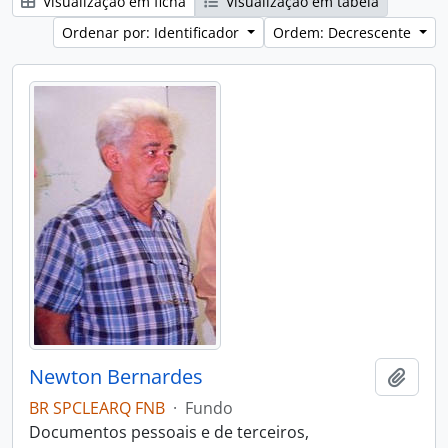
Visualização em ficha
Visualização em tabela
Ordenar por: Identificador
Ordem: Decrescente
Newton Bernardes
Adici
BR SPCLEARQ FNB
·
Fundo
Documentos pessoais e de terceiros,