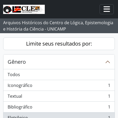
Skip to main content
Togg
Arquivos Históricos do Centro de Lógica, Epistemologia
e História da Ciência - UNICAMP
Limite seus resultados por:
Gênero
Todos
Iconográfico
1
, 1 resultados
Textual
1
, 1 resultados
Bibliográfico
1
, 1 resultados
Eletrônico
1