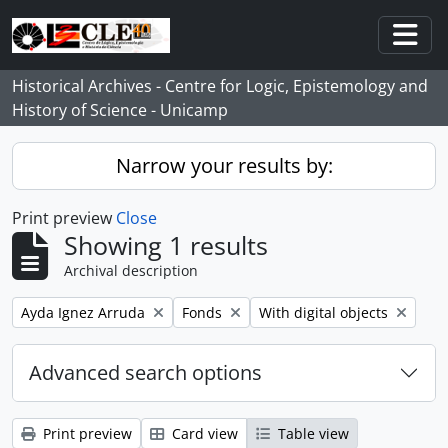
Skip to main content
Togg
Historical Archives - Centre for Logic, Epistemology and
History of Science - Unicamp
Narrow your results by:
Print preview
Close
Showing 1 results
Archival description
Remove filter:
Remove filter:
Remove filter:
Ayda Ignez Arruda
Fonds
With digital objects
Advanced search options
Print preview
Card view
Table view