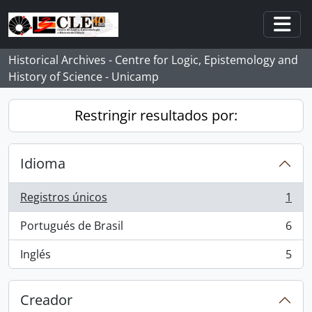
Skip to main content
Togg
Historical Archives - Centre for Logic, Epistemology and
History of Science - Unicamp
Restringir resultados por:
Idioma
Registros únicos
1
, 1 resultados
Portugués de Brasil
6
, 6 resultados
Inglés
5
, 5 resultados
Creador