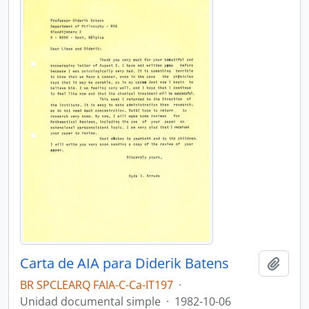
Carta de AIA para Diderik Batens
Añadi
BR SPCLEARQ FAIA-C-Ca-IT197
·
Unidad documental simple
·
1982-10-06