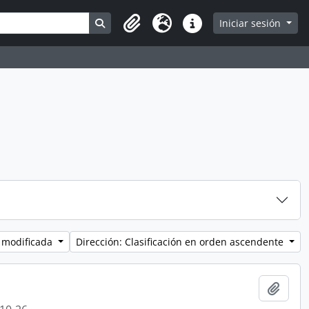
Search in browse page
Iniciar sesión
Clipboard
Idioma
Enlaces rápidos
 modificada
Dirección: Clasificación en orden ascendente
Añadi