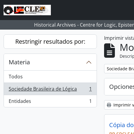
Skip to main content
Historical Archives - Centre for Logic, Epis
Imprimir vist
Restringir resultados por:
Mo
Descrip
Materia
Remove filter:
Sociedade Bra
Todos
Opcione
Sociedade Brasileira de Lógica
1
, 1 resultados
Entidades
1
, 1 resultados
Imprimir v
Cópia do