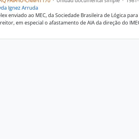
RQ FAIA-IU-CNM-IT170
·
Unidad documental simple
·
1981-
yda Ignez Arruda
elex enviado ao MEC, da Sociedade Brasileira de Lógica pa
 reitor, em especial o afastamento de AIA da direção do IME