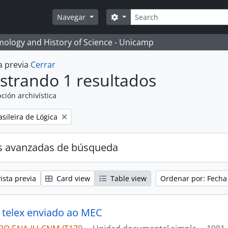
Búsqueda
Search options
Navegar
temology and History of Science - Unicamp
a previa
Cerrar
strando 1 resultados
ción archivística
sileira de Lógica
s avanzadas de búsqueda
ista previa
Card view
Table view
Ordenar por: Fecha
 telex enviado ao MEC