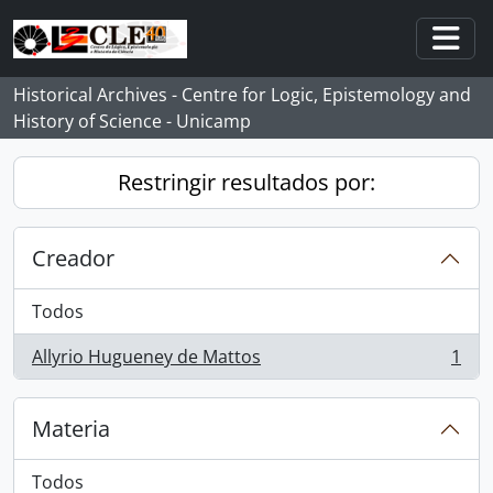
Skip to main content
Togg
Historical Archives - Centre for Logic, Epistemology and
History of Science - Unicamp
Restringir resultados por:
Creador
Todos
Allyrio Hugueney de Mattos
1
, 1 resultados
Materia
Todos