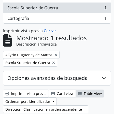
Escola Superior de Guerra
1
, 1 resultados
Cartografia
1
, 1 resultados
Imprimir vista previa
Cerrar
Mostrando 1 resultados
Descripción archivística
Remove filter:
Allyrio Hugueney de Mattos
Remove filter:
Escola Superior de Guerra
Opciones avanzadas de búsqueda
Imprimir vista previa
Card view
Table view
Ordenar por: Identificador
Dirección: Clasificación en orden ascendente