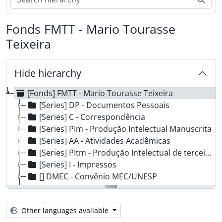
Fonds FMTT - Mario Tourasse
Teixeira
Hide hierarchy
[Fonds] FMTT - Mario Tourasse Teixeira
[Series] DP - Documentos Pessoais
[Series] C - Correspondência
[Series] PIm - Produção Intelectual Manuscrita
[Series] AA - Atividades Acadêmicas
[Series] PItm - Produção Intelectual de terceiros Manuscrita
[Series] I - Impressos
[] DMEC - Convênio MEC/UNESP
[Series] SAPO - Serviço Ativador em Pedagogia e Orientação
[Series] AAt - Atividades Acadêmicas de terceiros
Other languages available
[Series] F - Fotografia