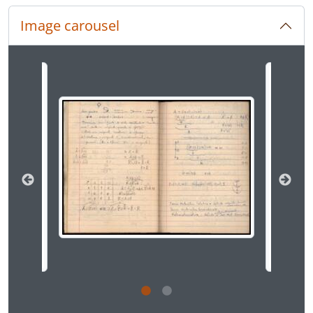
[] DCSMF - Dossiê Carlos Sussekind de Mendonça Filho
[Series] Ou - Outros
Image carousel
[Series] FB - Jogos de Futebol de Botão
Inventário - Inventário do Fundo Mário Tourasse Teixeira
Changing the current slide of this carousel will chan
Clicking this description title link will open the desc