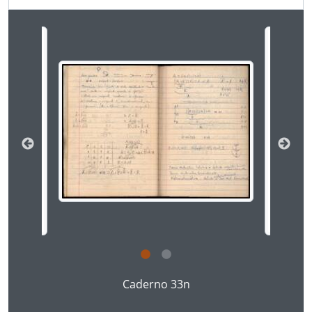
[] DCSMF - Dossiê Carlos Sussekind de Mendonça Filho
[Série] Ou - Outros
[Série] FB - Jogos de Futebol de Botão
Ao alterar o slide atual deste carrossel, o título 
Inventário - Inventário do Fundo Mário Tourasse Teixeira
Ao clicar no link deste título da descrição a página 
Caderno 33n