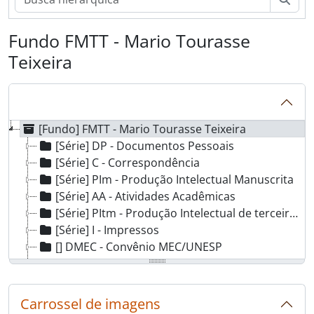
Fundo FMTT - Mario Tourasse
Teixeira
[Fundo] FMTT - Mario Tourasse Teixeira
[Série] DP - Documentos Pessoais
[Série] C - Correspondência
[Série] PIm - Produção Intelectual Manuscrita
[Série] AA - Atividades Acadêmicas
[Série] PItm - Produção Intelectual de terceiros Manuscrita
[Série] I - Impressos
[] DMEC - Convênio MEC/UNESP
[Série] SAPO - Serviço Ativador em Pedagogia e Orientação
[Série] AAt - Atividades Acadêmicas de terceiros
[Série] F - Fotografia
Carrossel de imagens