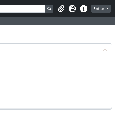
Busque na página de navegação
Entrar
Clipboard
Idioma
Atalhos