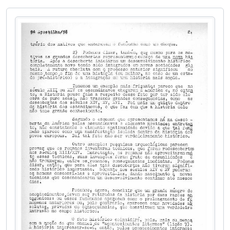
[Série] Produção de Terceiros
[Grupo] U - Unesco
[Série] Impressos
[Série] F - Fotografias
[Grupo] H - Hemeroteca
[Grupo] H - Hemeroteca Teste