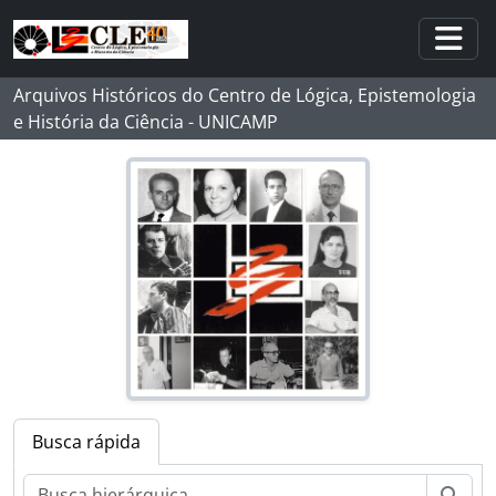
Skip to main content
Togg
Arquivos Históricos do Centro de Lógica, Epistemologia
e História da Ciência - UNICAMP
Busca rápida
[Fundo] MMD - Michel Maurice Debrun
[Série] Documentos Pessoais
Busc