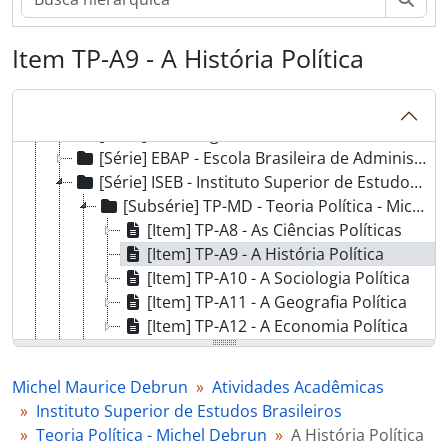
[Série] Correspondências
[Grupo] AA - Atividades Acadêmicas
Item TP-A9 - A História Política
[Série] PD - Programa de disciplinas
[Série] RA - Relatório de Atividades
[Série] EC - Estruturação de cursos do IFCH
[Série] PE - Programa de eventos
[Série] EBAP - Escola Brasileira de Administração Pública da Fundação Getúlio Vargas
[Série] ISEB - Instituto Superior de Estudos Brasileiros
[Subsérie] TP-MD - Teoria Política - Michel Debrun
[Item] TP-A8 - As Ciências Políticas
[Item] TP-A9 - A História Política
[Item] TP-A10 - A Sociologia Política
[Item] TP-A11 - A Geografia Política
[Item] TP-A12 - A Economia Política
[Item] IR - Ignácio Rangel
[Série] EA - Eventos acadêmicos
Michel Maurice Debrun
Atividades Acadêmicas
[Série] C - Cursos
Instituto Superior de Estudos Brasileiros
[Série] D - Diversos
Teoria Política - Michel Debrun
A História Política
[Grupo] PP - Produção de Pesquisa