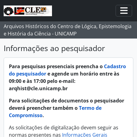
Skip to main content
Togg
Arquivos Históricos do Centro de Lógica, Epistemologia
e História da Ciência - UNICAMP
Informações ao pesquisador
Para pesquisas presenciais preencha o
Cadastro
do pesquisador
e agende um horário entre às
09:00 e às 17:00 pelo e-mail:
arqhist@cle.unicamp.br
Para solicitações de documentos o pesquisador
deverá preencher também o
Termo de
Compromisso
.
As solicitações de digitalização devem seguir as
normas presentes nas
Informações Gerais