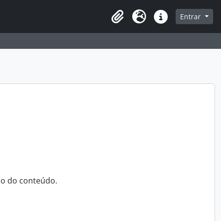
a de navegação
Entrar
Clipboard
Idioma
Atalhos
ão do conteúdo.