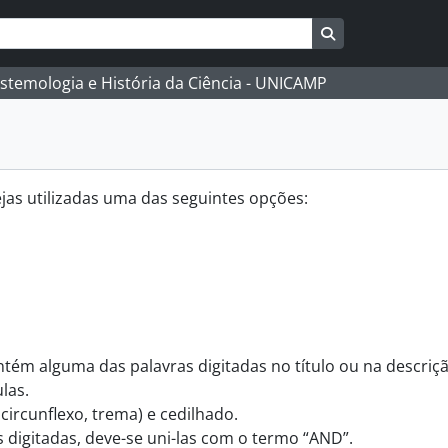
Busque na págin
istemologia e História da Ciência - UNICAMP
as utilizadas uma das seguintes opções:
ntém alguma das palavras digitadas no título ou na descriç
las.
 circunflexo, trema) e cedilhado.
 digitadas, deve-se uni-las com o termo “AND”.