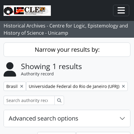
Skip to main content
Togg
Historical Archives - Centre for Logic, Epistemology and
History of Science - Unicamp
Narrow your results by:
Showing 1 results
Authority record
Remove filter:
Remove filter:
Brasil
Universidade Federal do Rio de Janeiro (UFRJ)
Search
Advanced search options