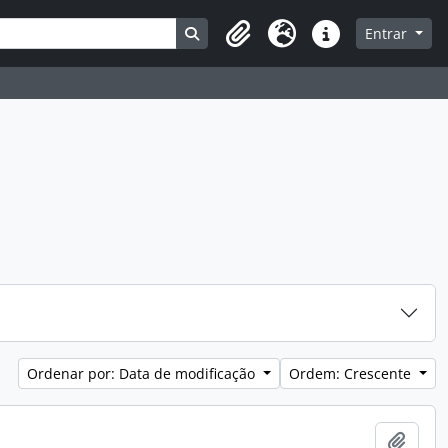
Busque na página de navegação
Entrar
Clipboard
Idioma
Atalhos
Ordenar por: Data de modificação
Ordem: Crescente
Adici