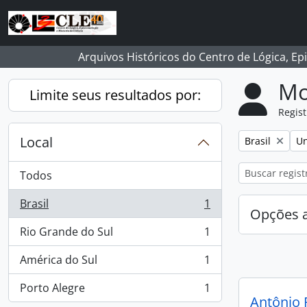
Skip to main content
Arquivos Históricos do Centro de Lógica, Ep
Mo
Limite seus resultados por:
Regist
Local
Remover filtro
Re
Brasil
Un
Todos
Brasil
1
, 1 resultados
Opções 
Rio Grande do Sul
1
, 1 resultados
América do Sul
1
, 1 resultados
Porto Alegre
1
, 1 resultados
Antônio 