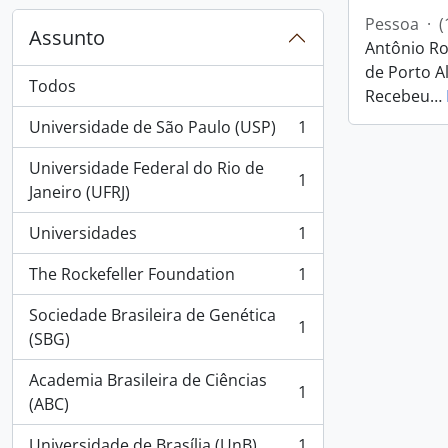
Pessoa
·
(
Assunto
Antônio Ro
de Porto Al
Todos
Recebeu
…
Universidade de São Paulo (USP)
1
, 1 resultados
Universidade Federal do Rio de
1
, 1 resultados
Janeiro (UFRJ)
Universidades
1
, 1 resultados
The Rockefeller Foundation
1
, 1 resultados
Sociedade Brasileira de Genética
1
, 1 resultados
(SBG)
Academia Brasileira de Ciências
1
, 1 resultados
(ABC)
Universidade de Brasília (UnB)
1