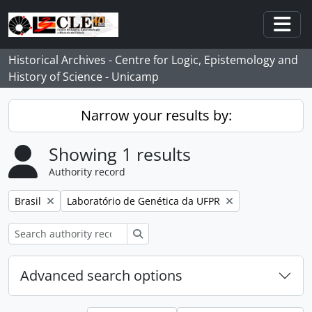
Skip to main content
Togg
Historical Archives - Centre for Logic, Epistemology and
History of Science - Unicamp
Narrow your results by:
Showing 1 results
Authority record
Remove filter:
Remove filter:
Brasil
Laboratório de Genética da UFPR
Search
Advanced search options