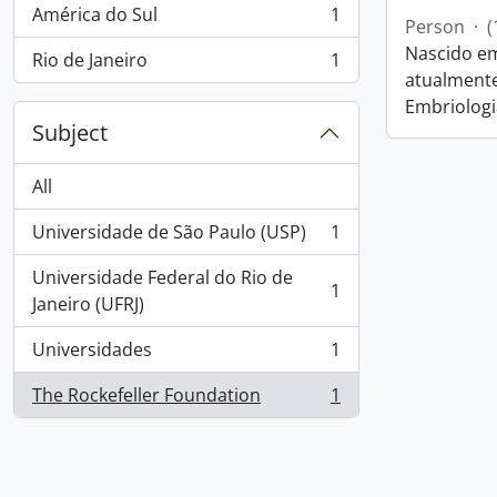
América do Sul
1
, 1 results
Person
·
(
Nascido em
Rio de Janeiro
1
, 1 results
atualmente
Embriologi
Subject
All
Universidade de São Paulo (USP)
1
, 1 results
Universidade Federal do Rio de
1
, 1 results
Janeiro (UFRJ)
Universidades
1
, 1 results
The Rockefeller Foundation
1
, 1 results