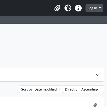
 page
Log in
Clipboard
Language
Quick links
Sort by: Date modified
Direction: Ascending
Add t