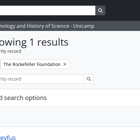
Search in browse
temology and History of Science - Unicamp
owing 1 results
ity record
Remove filter:
The Rockefeller Foundation
Search
 search options
eyfus