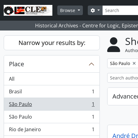
Skip to main content
Search
Search options
Browse
Historical Archives - Centre for Logic, Epis
Sh
Narrow your results by:
Author
Place
Remove filter:
São Paulo
All
Brasil
1
, 1 results
Advanced
São Paulo
1
, 1 results
São Paulo
1
, 1 results
Rio de Janeiro
1
, 1 results
André Dr