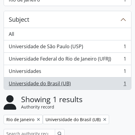
, 1 results
Subject
All
Universidade de São Paulo (USP)
1
, 1 results
Universidade Federal do Rio de Janeiro (UFRJ)
1
, 1 results
Universidades
1
, 1 results
Universidade do Brasil (UB)
1
, 1 results
Showing 1 results
Authority record
Remove filter:
Remove filter:
Rio de Janeiro
Universidade do Brasil (UB)
Search