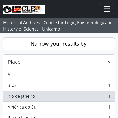
Skip to main content
Togg
Historical Archives - Centre for Logic, Epistemology and
History of Science - Unicamp
Narrow your results by:
Place
All
Brasil
1
, 1 results
Rio de Janeiro
1
, 1 results
América do Sul
1
, 1 results
Rio de Janeiro
1