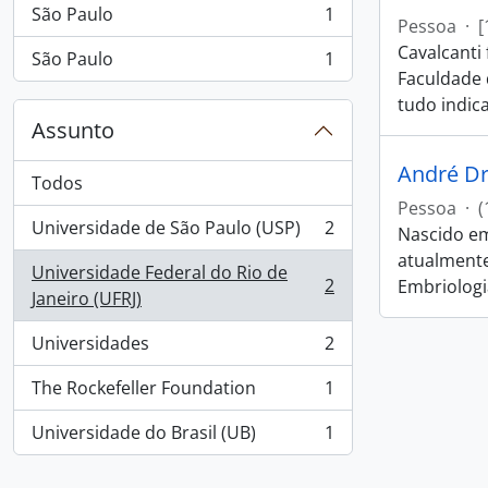
São Paulo
1
, 1 resultados
Pessoa
·
[
Cavalcanti
São Paulo
1
, 1 resultados
Faculdade 
tudo indica
Assunto
André Dr
Todos
Pessoa
·
(
Universidade de São Paulo (USP)
2
Nascido em
, 2 resultados
atualmente
Universidade Federal do Rio de
2
Embriologi
, 2 resultados
Janeiro (UFRJ)
Universidades
2
, 2 resultados
The Rockefeller Foundation
1
, 1 resultados
Universidade do Brasil (UB)
1
, 1 resultados