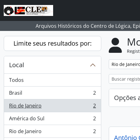
Skip to main content
Arquivos Históricos do Centro de Lógica, Ep
Mo
Limite seus resultados por:
Regist
Local
Remover filtro
Rio de Janeir
Todos
Brasil
2
, 2 resultados
Opções 
Rio de Janeiro
2
, 2 resultados
América do Sul
2
, 2 resultados
Rio de Janeiro
2
, 2 resultados
Antônio 