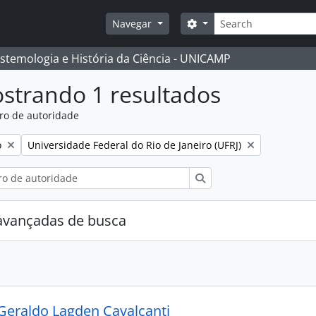
Buscar
Opções de busca
Navegar
istemologia e História da Ciência - UNICAMP
strando 1 resultados
ro de autoridade
:
Remover filtro:
o
Universidade Federal do Rio de Janeiro (UFRJ)
Buscar
avançadas de busca
Geraldo Lagden Cavalcanti