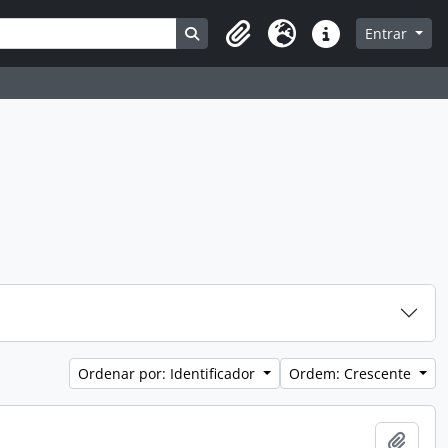
Busque na página de navegação
Entrar
Clipboard
Idioma
Atalhos
Ordenar por: Identificador
Ordem: Crescente
Adici