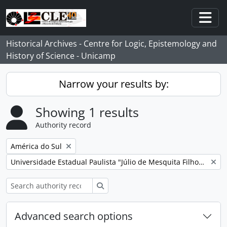
Skip to main content
Togg
Historical Archives - Centre for Logic, Epistemology and
History of Science - Unicamp
Narrow your results by:
Showing 1 results
Authority record
Remove filter:
América do Sul
Remove filter:
Universidade Estadual Paulista "Júlio de Mesquita Filho" (Unesp)
Search
Advanced search options