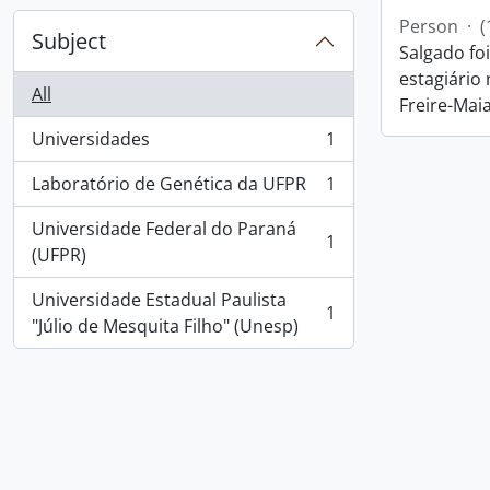
Person
·
(
Subject
Salgado fo
estagiário
All
Freire-Maia
Universidades
1
, 1 results
Laboratório de Genética da UFPR
1
, 1 results
Universidade Federal do Paraná
1
, 1 results
(UFPR)
Universidade Estadual Paulista
1
, 1 results
"Júlio de Mesquita Filho" (Unesp)