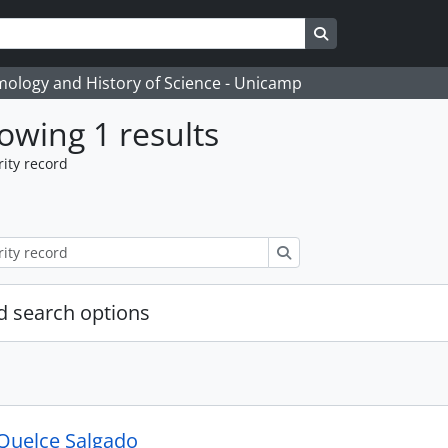
Search in browse
temology and History of Science - Unicamp
owing 1 results
ity record
Search
 search options
Quelce Salgado