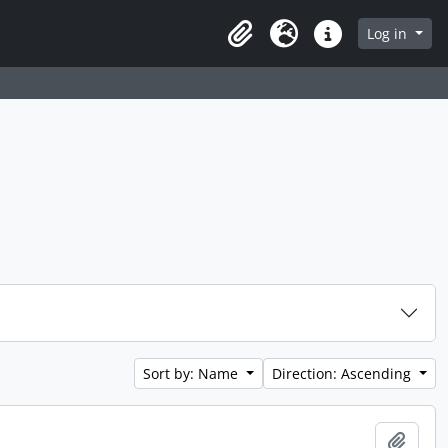
 page
Log in
Clipboard
Language
Quick links
Sort by: Name
Direction: Ascending
Add t