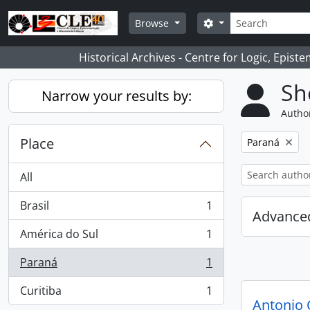
Skip to main content
Search
Search options
Browse
Historical Archives - Centre for Logic, Epis
Sh
Narrow your results by:
Author
Place
Remove filter:
Paraná
All
Brasil
1
, 1 results
Advanced
América do Sul
1
, 1 results
Paraná
1
, 1 results
Curitiba
1
, 1 results
Antonio 