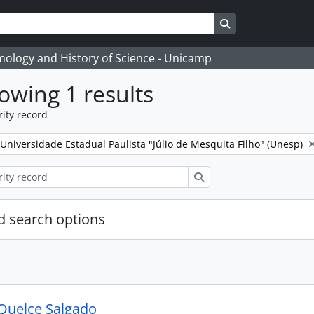
Search in browse
temology and History of Science - Unicamp
owing 1 results
ity record
Remove filter:
Universidade Estadual Paulista "Júlio de Mesquita Filho" (Unesp)
Search
 search options
Quelce Salgado