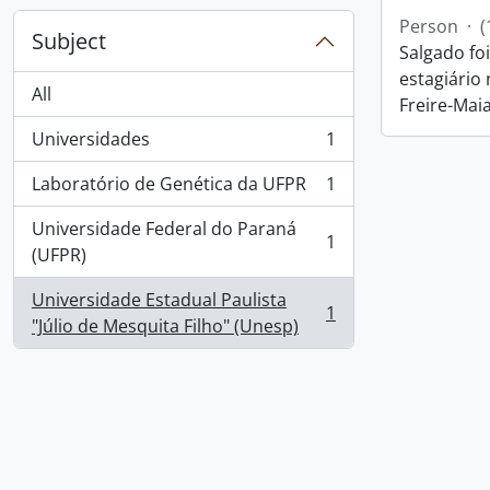
Person
·
(
Subject
Salgado fo
estagiário
All
Freire-Maia
Universidades
1
, 1 results
Laboratório de Genética da UFPR
1
, 1 results
Universidade Federal do Paraná
1
, 1 results
(UFPR)
Universidade Estadual Paulista
1
, 1 results
"Júlio de Mesquita Filho" (Unesp)