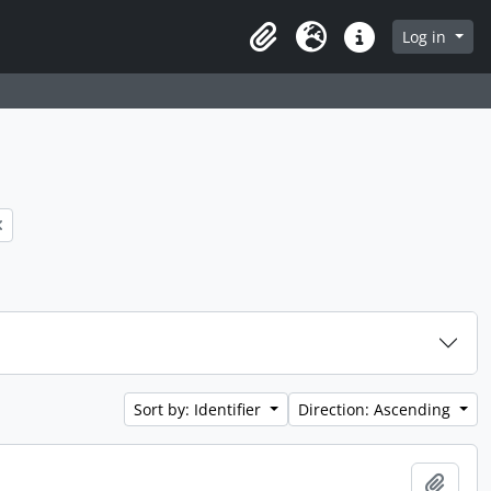
 page
Log in
Clipboard
Language
Quick links
Sort by: Identifier
Direction: Ascending
Add t