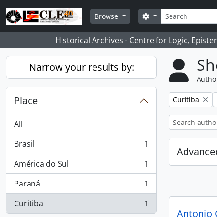
Skip to main content
Search
Search options
Browse
Historical Archives - Centre for Logic, Epis
Sh
Narrow your results by:
Author
Place
Remove filter:
Curitiba
All
Brasil
1
, 1 results
Advanced
América do Sul
1
, 1 results
Paraná
1
, 1 results
Curitiba
1
, 1 results
Antonio 