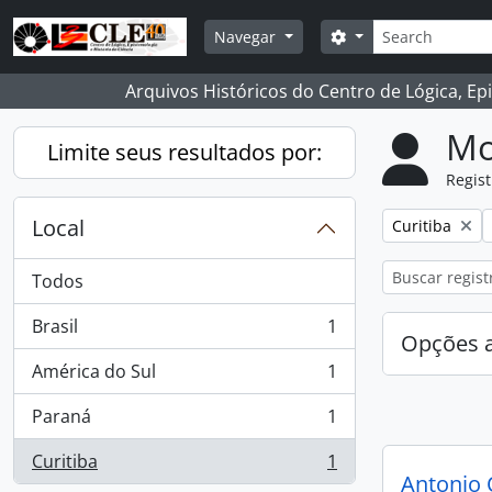
Skip to main content
Buscar
Opções de busca
Navegar
Arquivos Históricos do Centro de Lógica, Ep
Mo
Limite seus resultados por:
Regist
Local
Remover filtro
Curitiba
Todos
Brasil
1
, 1 resultados
Opções 
América do Sul
1
, 1 resultados
Paraná
1
, 1 resultados
Curitiba
1
, 1 resultados
Antonio 