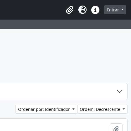
a de navegação
Entrar
Clipboard
Idioma
Atalhos
Ordenar por: Identificador
Ordem: Decrescente
Adici