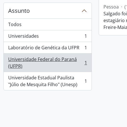
Pessoa
·
(
Assunto
Salgado fo
estagiário
Todos
Freire-Maia
Universidades
1
, 1 resultados
Laboratório de Genética da UFPR
1
, 1 resultados
Universidade Federal do Paraná
1
, 1 resultados
(UFPR)
Universidade Estadual Paulista
1
, 1 resultados
"Júlio de Mesquita Filho" (Unesp)