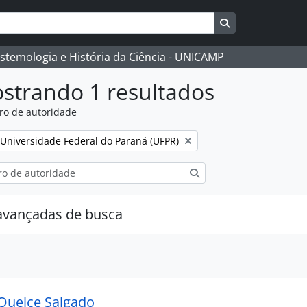
Busque na págin
istemologia e História da Ciência - UNICAMP
strando 1 resultados
ro de autoridade
:
Remover filtro:
Universidade Federal do Paraná (UFPR)
Buscar
avançadas de busca
Quelce Salgado