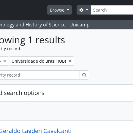
Search
Search options
Browse
temology and History of Science - Unicamp
owing 1 results
ity record
Remove filter:
o
Universidade do Brasil (UB)
Search
 search options
Geraldo Lagden Cavalcanti