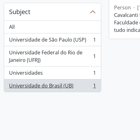
Person
·
[
Subject
Cavalcanti
Faculdade 
All
tudo indica
Universidade de São Paulo (USP)
1
, 1 results
Universidade Federal do Rio de
1
, 1 results
Janeiro (UFRJ)
Universidades
1
, 1 results
Universidade do Brasil (UB)
1
, 1 results