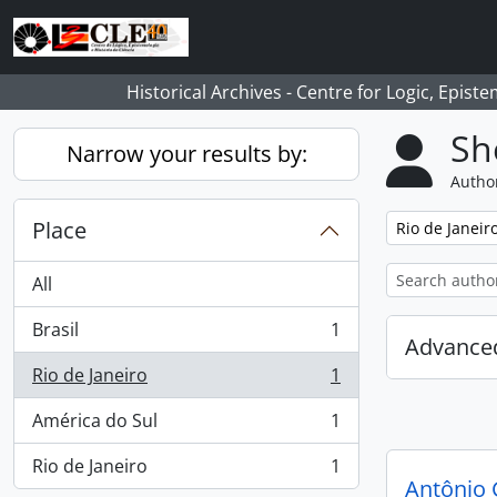
Skip to main content
Historical Archives - Centre for Logic, Epis
Sh
Narrow your results by:
Author
Place
Remove filter:
Rio de Janeir
All
Brasil
1
, 1 results
Advanced
Rio de Janeiro
1
, 1 results
América do Sul
1
, 1 results
Rio de Janeiro
1
, 1 results
Antônio 