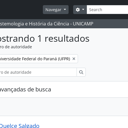
Buscar
Opções de busca
Navegar
istemologia e História da Ciência - UNICAMP
strando 1 resultados
ro de autoridade
:
mover filtro:
iversidade Federal do Paraná (UFPR)
Buscar
avançadas de busca
Quelce Salgado