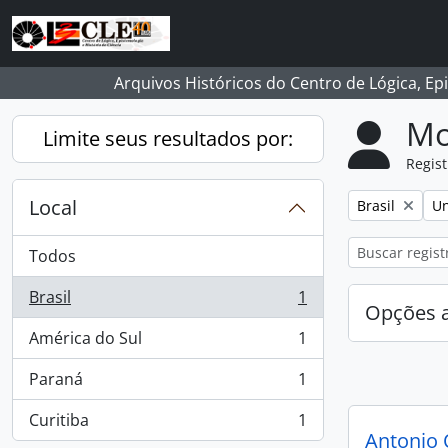
Skip to main content
Arquivos Históricos do Centro de Lógica, Ep
Mo
Limite seus resultados por:
Regist
Local
Remover filtro
Re
Brasil
Un
Todos
Brasil
1
, 1 resultados
Opções 
América do Sul
1
, 1 resultados
Paraná
1
, 1 resultados
Curitiba
1
, 1 resultados
Antonio 