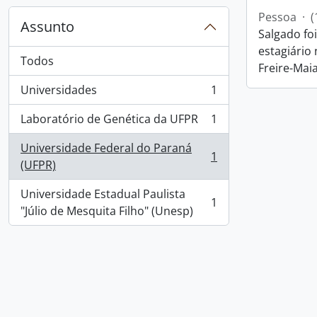
Pessoa
·
(
Assunto
Salgado fo
estagiário
Todos
Freire-Maia
Universidades
1
, 1 resultados
Laboratório de Genética da UFPR
1
, 1 resultados
Universidade Federal do Paraná
1
, 1 resultados
(UFPR)
Universidade Estadual Paulista
1
, 1 resultados
"Júlio de Mesquita Filho" (Unesp)