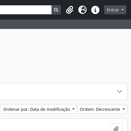
Busque na página de navegação
Entrar
Clipboard
Idioma
Atalhos
Ordenar por: Data de modificação
Ordem: Decrescente
Adici