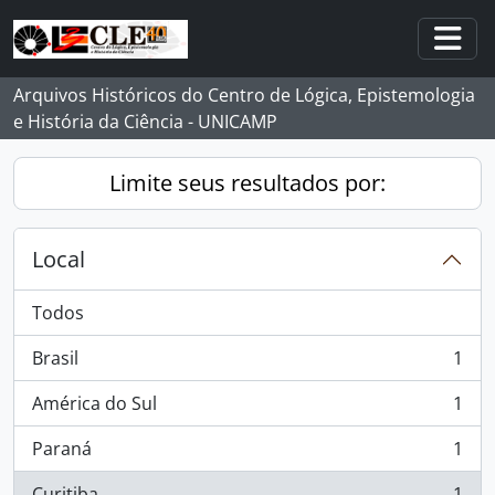
Skip to main content
Togg
Arquivos Históricos do Centro de Lógica, Epistemologia
e História da Ciência - UNICAMP
Limite seus resultados por:
Local
Todos
Brasil
1
, 1 resultados
América do Sul
1
, 1 resultados
Paraná
1
, 1 resultados
Curitiba
1