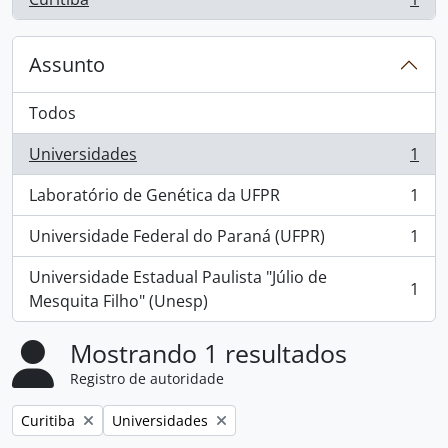
, 1 resultados
Assunto
Todos
Universidades
1
, 1 resultados
Laboratório de Genética da UFPR
1
, 1 resultados
Universidade Federal do Paraná (UFPR)
1
, 1 resultados
Universidade Estadual Paulista "Júlio de
1
, 1 resultados
Mesquita Filho" (Unesp)
Mostrando 1 resultados
Registro de autoridade
Remover filtro:
Remover filtro:
Curitiba
Universidades